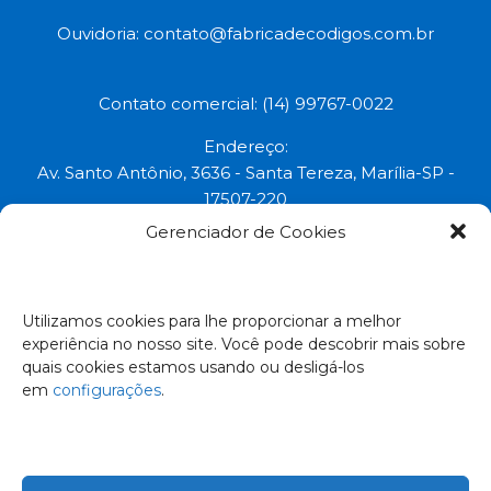
Ouvidoria:
contato@fabricadecodigos.com.br
Contato comercial: (14) 99767-0022
Endereço:
Av. Santo Antônio, 3636 - Santa Tereza, Marília-SP -
17507-220
Gerenciador de Cookies
Uma marca do grupo:
Todos os direitos reservados © 2023.
Utilizamos cookies para lhe proporcionar a melhor
experiência no nosso site. Você pode descobrir mais sobre
Empresa Certificada:
quais cookies estamos usando ou desligá-los
em
configurações
.