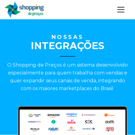
NOSSAS
INTEGRAÇÕES
O Shopping de Preços é um sistema desenvolvido
especialmente para quem trabalha com vendas e
quer expandir seus canais de venda, integrando
com os maiores marketplaces do Brasil.