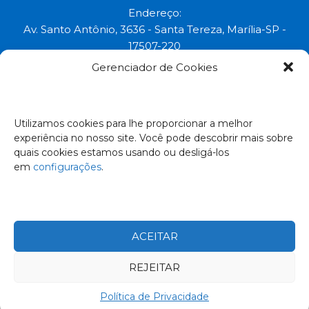
Endereço:
Av. Santo Antônio, 3636 - Santa Tereza, Marília-SP -
17507-220
Gerenciador de Cookies
Uma marca do grupo:
Todos os direitos reservados © 2023.
Utilizamos cookies para lhe proporcionar a melhor
experiência no nosso site. Você pode descobrir mais sobre
Empresa Certificada:
quais cookies estamos usando ou desligá-los
em
configurações
.
ACEITAR
REJEITAR
Política de Privacidade