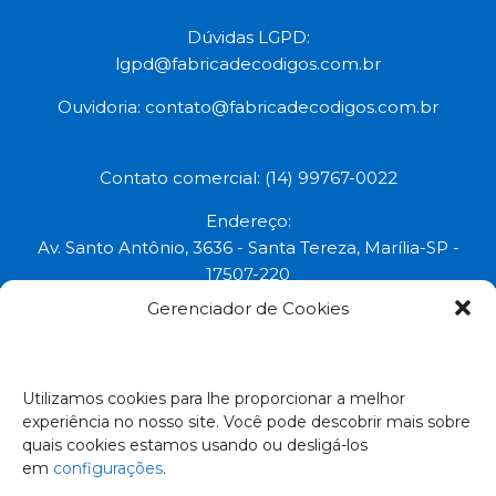
Dúvidas LGPD:
lgpd@fabricadecodigos.com.br
Ouvidoria:
contato@fabricadecodigos.com.br
Contato comercial: (14) 99767-0022
Endereço:
Av. Santo Antônio, 3636 - Santa Tereza, Marília-SP -
17507-220
Gerenciador de Cookies
Uma marca do grupo:
Todos os direitos reservados © 2023.
Utilizamos cookies para lhe proporcionar a melhor
experiência no nosso site. Você pode descobrir mais sobre
Empresa Certificada:
quais cookies estamos usando ou desligá-los
em
configurações
.