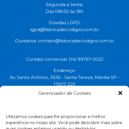
Segunda a Sexta:
Das 08h30 às 18h
Dúvidas LGPD:
lgpd@fabricadecodigos.com.br
Ouvidoria:
contato@fabricadecodigos.com.br
Contato comercial: (14) 99767-0022
Endereço:
Av. Santo Antônio, 3636 - Santa Tereza, Marília-SP -
17507-220
Gerenciador de Cookies
Uma marca do grupo:
Todos os direitos reservados © 2023.
Utilizamos cookies para lhe proporcionar a melhor
experiência no nosso site. Você pode descobrir mais sobre
Empresa Certificada:
quais cookies estamos usando ou desligá-los