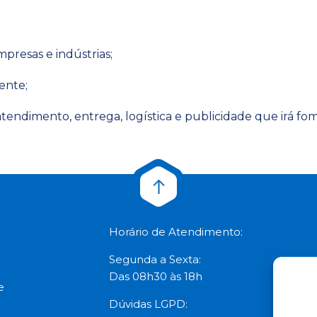
resas e indústrias;
ente;
endimento, entrega, logística e publicidade que irá fom
Horário de Atendimento:
Segunda a Sexta:
Das 08h30 às 18h
e
Dúvidas LGPD: