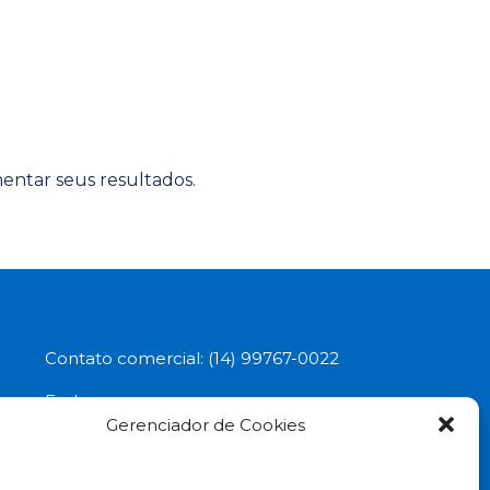
entar seus resultados.
Contato comercial: (14) 99767-0022
Endereço:
Gerenciador de Cookies
Av. Santo Antônio, 3636 - Santa Tereza,
Marília-SP - 17507-220