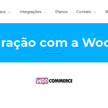
sos
Integrações
Planos
Contato
B
gração com a W