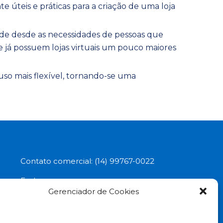
teis e práticas para a criação de uma loja
nde desde as necessidades de pessoas que
e já possuem lojas virtuais um pouco maiores
o mais flexível, tornando-se uma
Contato comercial: (14) 99767-0022
Endereço:
Gerenciador de Cookies
Av. Santo Antônio, 3636 - Santa Tereza,
Marília-SP - 17507-220