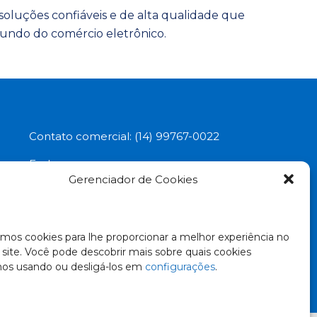
luções confiáveis e de alta qualidade que
mundo do comércio eletrônico.
Contato comercial: (14) 99767-0022
Endereço:
Gerenciador de Cookies
Av. Santo Antônio, 3636 - Santa Tereza,
Marília-SP - 17507-220
zamos cookies para lhe proporcionar a melhor experiência no
 site. Você pode descobrir mais sobre quais cookies
os usando ou desligá-los em
configurações
.