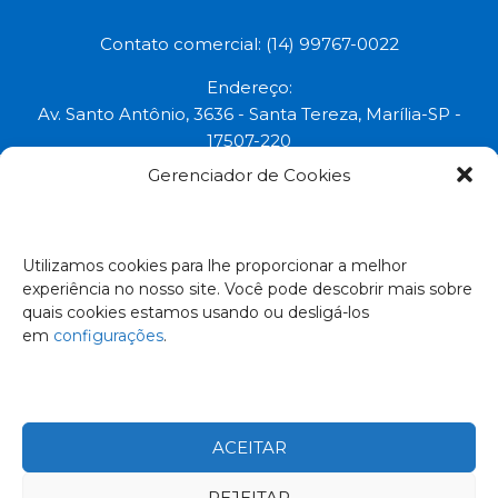
Contato comercial: (14) 99767-0022
Endereço:
Av. Santo Antônio, 3636 - Santa Tereza, Marília-SP -
17507-220
Gerenciador de Cookies
Uma marca do grupo:
Todos os direitos reservados © 2023.
Utilizamos cookies para lhe proporcionar a melhor
experiência no nosso site. Você pode descobrir mais sobre
Empresa Certificada:
quais cookies estamos usando ou desligá-los
em
configurações
.
ACEITAR
REJEITAR