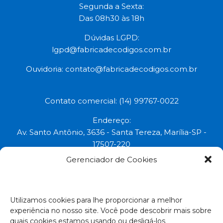
Segunda a Sexta:
Das 08h30 às 18h
Dúvidas LGPD:
lgpd@fabricadecodigos.com.br
Ouvidoria:
contato@fabricadecodigos.com.br
Contato comercial: (14) 99767-0022
Endereço:
Av. Santo Antônio, 3636 - Santa Tereza, Marília-SP -
17507-220
Gerenciador de Cookies
Uma marca do grupo:
Todos os direitos reservados © 2023.
Utilizamos cookies para lhe proporcionar a melhor
experiência no nosso site. Você pode descobrir mais sobre
Empresa Certificada:
quais cookies estamos usando ou desligá-los