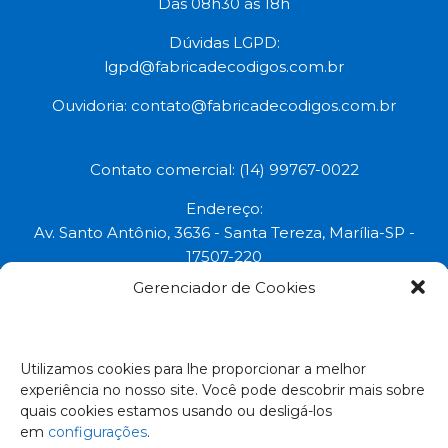
Das 08h30 às 18h
Dúvidas LGPD:
lgpd@fabricadecodigos.com.br
Ouvidoria:
contato@fabricadecodigos.com.br
Contato comercial: (14) 99767-0022
Endereço:
Av. Santo Antônio, 3636 - Santa Tereza, Marília-SP -
17507-220
Gerenciador de Cookies
Uma marca do grupo:
Todos os direitos reservados © 2023.
Utilizamos cookies para lhe proporcionar a melhor
experiência no nosso site. Você pode descobrir mais sobre
Empresa Certificada:
quais cookies estamos usando ou desligá-los
em
configurações
.